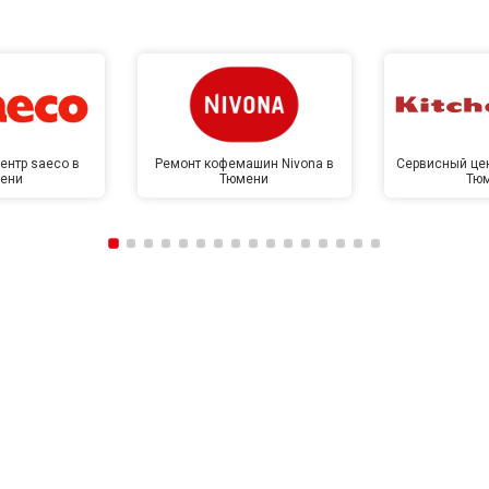
ентр saeco в
Ремонт кофемашин Nivona в
Сервисный цен
ени
Тюмени
Тю