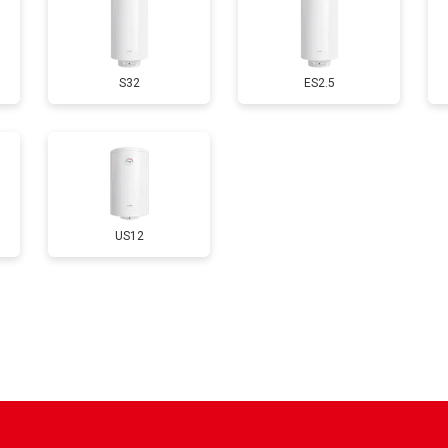
от 100 мин
о
S32
ES2.5
от 90 мин
о
от 110 мин
о
US12
от 70 мин
о
ры
от 100 мин
о
от 70 мин
о