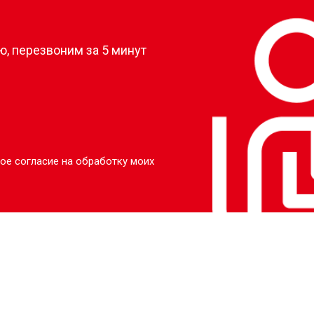
овление)
от 140 мин
о
?
от 70 мин
о
, перезвоним за 5 минут
от 110 мин
о
ое согласие на обработку моих