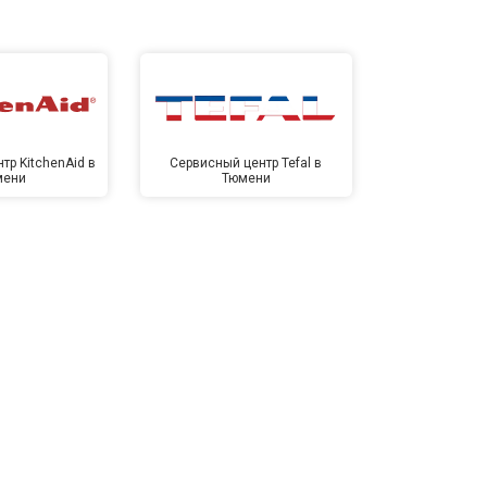
тр KitchenAid в
Сервисный центр Tefal в
Сервисный це
мени
Тюмени
Тю