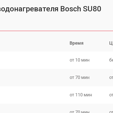
водонагревателя Bosch SU80
Время
Ц
от 10 мин
б
от 70 мин
о
от 110 мин
о
от 70 мин
о