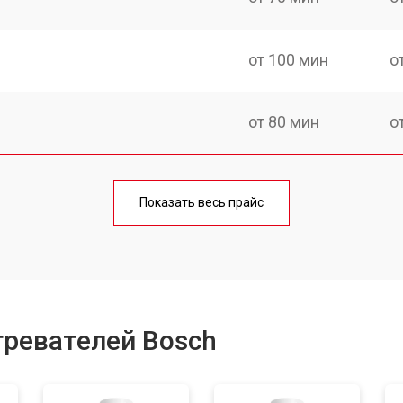
от 100 мин
о
от 80 мин
о
на
от 110 мин
о
Показать весь прайс
от 70 мин
о
от 100 мин
о
гревателей Bosch
от 70 мин
о