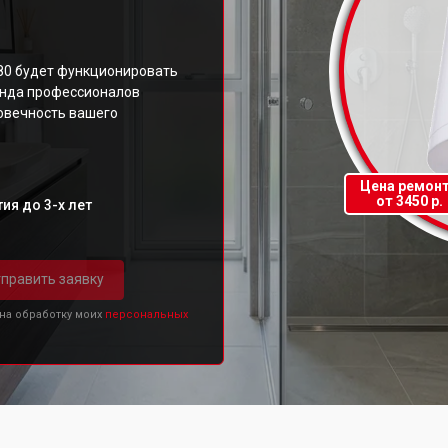
80 будет функционировать
анда профессионалов
овечность вашего
Цена ремон
от 3450 р.
ия до 3-х лет
править заявку
 на обработку моих
персональных