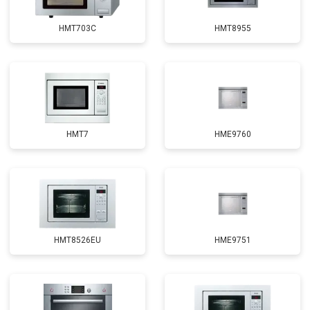
HMT703C
HMT8955
HMT7
HME9760
HMT8526EU
HME9751