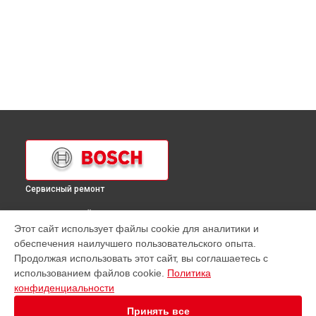
Сервисный ремонт
ВЫБЕРИ СВОЙ ГОРОД
Этот сайт использует файлы cookie для аналитики и
Ремонт микроволновой печи HMT86660 Bosch в
обеспечения наилучшего пользовательского опыта.
Краснодаре
Продолжая использовать этот сайт, вы соглашаетесь с
Ремонт микроволновой печи HMT86660 Bosch в
Ростове-
использованием файлов cookie.
Политика
на-Дону
конфиденциальности
Ремонт микроволновой печи HMT86660 Bosch в
Нижнем
Новгороде
Принять все