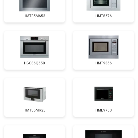
HMT35M653
HMT8676
HBC86Q650
HMT9856
HMT85MR23
HME9750