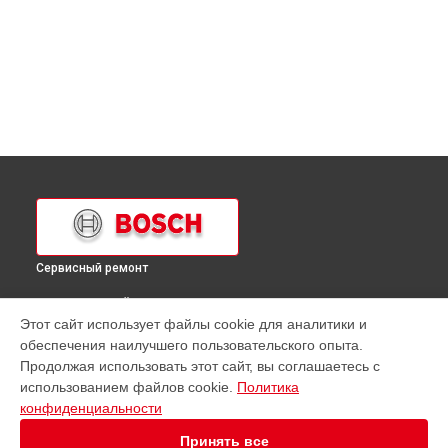
Сервисный ремонт
ВЫБЕРИ СВОЙ ГОРОД
Этот сайт использует файлы cookie для аналитики и
Ремонт микроволновой печи HME9760 Bosch в
обеспечения наилучшего пользовательского опыта.
Краснодаре
Продолжая использовать этот сайт, вы соглашаетесь с
Ремонт микроволновой печи HME9760 Bosch в
Ростове-на-
использованием файлов cookie.
Политика
Дону
конфиденциальности
Ремонт микроволновой печи HME9760 Bosch в
Нижнем
Новгороде
Принять все