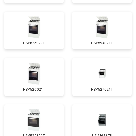
HSV625020T
HSV594021T
HSV52C021T
HSV524021T