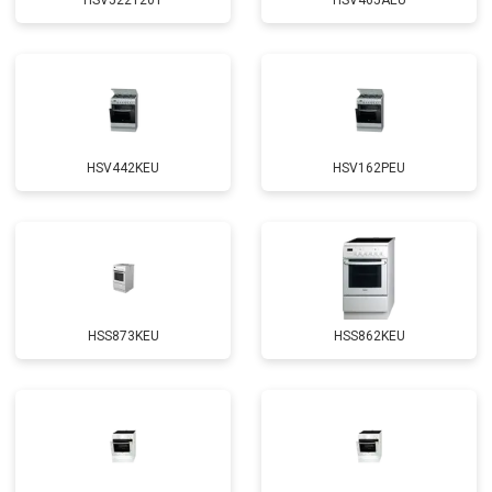
HSV522120T
HSV465AEU
HSV442KEU
HSV162PEU
HSS873KEU
HSS862KEU