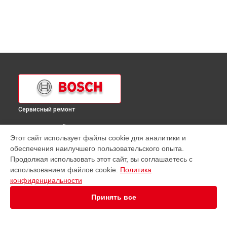
Сервисный ремонт
ВЫБЕРИ СВОЙ ГОРОД
Этот сайт использует файлы cookie для аналитики и
Ремонт кухонной плиты HSV64D020T Bosch в
Краснодаре
обеспечения наилучшего пользовательского опыта.
Ремонт кухонной плиты HSV64D020T Bosch в
Ростове-на-
Продолжая использовать этот сайт, вы соглашаетесь с
Дону
использованием файлов cookie.
Политика
Ремонт кухонной плиты HSV64D020T Bosch в
Нижнем
конфиденциальности
Новгороде
Принять все
Ремонт кухонной плиты HSV64D020T Bosch в
Новосибирске
Ремонт кухонной плиты HSV64D020T Bosch в
Челябинске