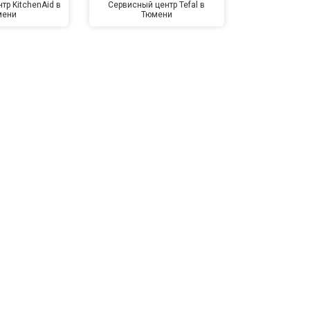
тр KitchenAid в
Сервисный центр Tefal в
Сервисный це
мени
Тюмени
Тю