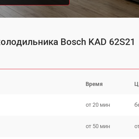
холодильника Bosch KAD 62S21
Время
Ц
от 20 мин
б
от 50 мин
о