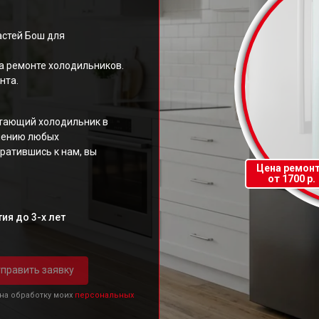
стей Бош для
а ремонте холодильников.
нта.
отающий холодильник в
анению любых
ратившись к нам, вы
Цена ремон
от 1700 р.
ия до 3-х лет
править заявку
 на обработку моих
персональных