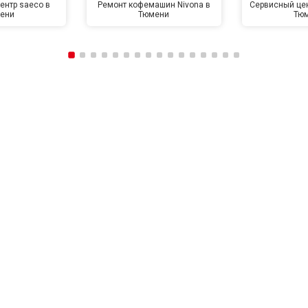
ентр saeco в
Ремонт кофемашин Nivona в
Сервисный цен
ени
Тюмени
Тю