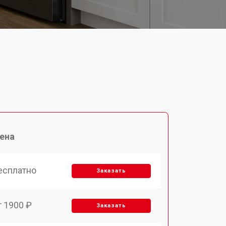
ена
есплатно
Заказать
т 1900 ₽
Заказать